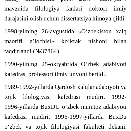
mavzuida filologiya fanlari doktori ilmiy
darajasini olish uchun dissertatsiya himoya qildi.
1998-yilning 26-avgustida «O‘zbekiston xalq
maorifi a’lochisi» ko‘krak nishoni bilan
taqdirlandi (№37864).
1990-yilning 25-oktyabrida O‘zbek adabiyoti
k
afedrasi professori ilmiy unvoni berildi.
1989-1992-yillarda
Q
ardosh xalqlar adabiyoti va
tojik
filologiyasi kafedrasi mudiri. 1992-
1996-
yillarda
BuxDU o‘zbek mumtoz adabiyoti
kafedrasi
mudiri
. 1996-1997-yillarda BuxDu
o‘zbek va tojik filologiyasi fakulteti dekani.