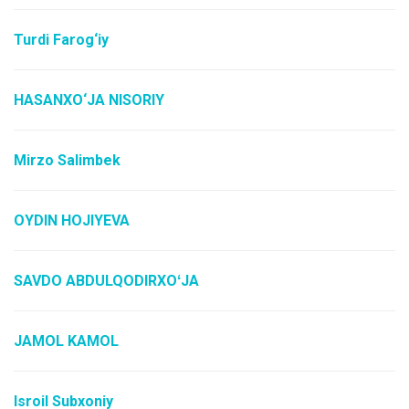
Turdi Farog‘iy
HASANXO‘JA NISORIY
Mirzo Salimbek
OYDIN HOJIYEVA
SAVDO ABDULQODIRXOʻJA
JAMOL KAMOL
Isroil Subxoniy