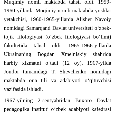
Muqimiy nomli maktabda tahsil oldi. 1959-
1960-yillarda Muqimiy nomli maktabda yoshlar
yetakchisi, 1960-1965-yillarda Alisher Navoiy
nomidagi Samarqand Davlat universiteti o‘zbek-
tojik filologiyasi (o‘zbek filologiyasi bo‘limi)
fakultetida tahsil oldi. 1965-1966-yillarda
Ukrainaning Bogdan Xmelniskiy shahrida
harbiy xizmatni o‘tadi (12 oy). 1967-yilda
Jondor tumanidagi T. Shevchenko nomidagi
maktabda ona tili va adabiyoti o‘qituvchisi
vazifasida ishladi.
1967-
yilning
2-sentyabridan Buxoro Davlat
pedagogika
instituti o‘
zbek adabiyoti kafedrasi