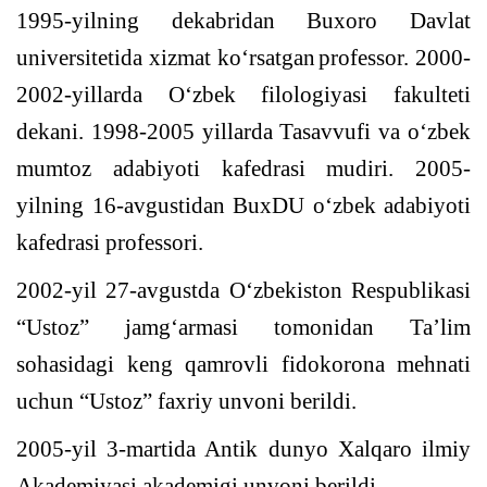
1995-yilning
dekabridan
Buxoro Davlat
universitetida xizmat
ko‘rsatgan
professor. 2000-
2002-yillarda
O‘
zbek filologiyasi fakulteti
dekani. 1998-2005 yillarda
Tasavvufi
va o‘zbek
mumtoz adabiyoti kafedrasi mudiri.
2005-
yilning 16-avgustidan BuxDU o‘zbek adabiyoti
kafedrasi professori.
2002-yil 27-avgustda O‘zbekiston Respublikasi
“Ustoz” jamg‘armasi tomonidan Ta’lim
sohasidagi keng qamrovli fidokorona mehnati
uchun “Ustoz” faxriy unvoni berildi.
2005-yil 3-martida Antik dunyo Xalqaro ilmiy
Akademiyasi akademigi unvoni berildi.