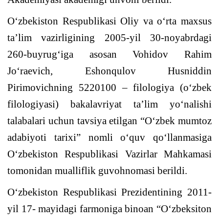
O‘zbekiston Respublikasi Oliy va o‘rta maxsus
ta’lim vazirligining 2005-yil 30-noyabrdagi
260-buyrug‘iga asosan Vohidov Rahim
Jo‘raevich, Eshonqulov Husniddin
Pirimovichning 5220100 – filologiya (o‘zbek
filologiyasi) bakalavriyat ta’lim yo‘nalishi
talabalari uchun tavsiya etilgan “O‘zbek mumtoz
adabiyoti tarixi” nomli o‘quv qo‘llanmasiga
O‘zbekiston Respublikasi Vazirlar Mahkamasi
tomonidan mualliflik guvohnomasi berildi.
O‘zbekiston Respublikasi Prezidentining 2011-
yil 17- mayidagi farmoniga binoan “O‘zbeksiton