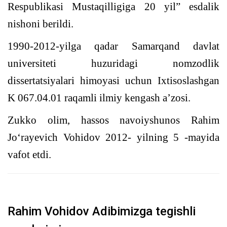
Respublikasi Mustaqilligiga 20 yil” esdalik
nishoni berildi.
1990-2012-yilga qadar Samarqand davlat
universiteti huzuridagi nomzodlik
dissertatsiyalari himoyasi uchun Ixtisoslashgan
K 067.04.01 raqamli ilmiy kengash a’zosi.
Zukko olim, hassos navoiyshunos Rahim
Jo‘rayevich Vohidov 2012- yilning 5 -mayida
vafot etdi.
Rahim Vohidov Adibimizga tegishli