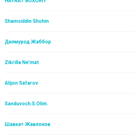
HAYRAT BUXORIY
Shamsiddin Shohin
Дилмурод Жаббор
Zikrilla Ne’mat
Alijon Safarov
Sanduvoch.S.Olim.
Шавкат Жавлонов