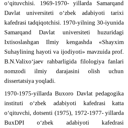
o‘q
ituvchisi. 1969-1970
-
yillarda Samarqand
Davlat universitet
i
o‘zbek adabiyoti tarixi
kafedrasi
t
ad
q
i
q
otchisi. 1970-yilning 30-iyunida
Samarqand Davlat uni
v
ersiteti
h
uzuridagi
Ixtisoslashgan Ilmiy kengashda «Shayxim
Suhaylining
h
ayoti va ijodiyoti» mavzuida prof.
B.N.Valixo‘jaev ra
h
barligida filologiya fanlari
nomzodi ilmiy darajasini olish
uchun
dissertatsiya yo
q
ladi.
1970-1975-yillarda Buxoro Davlat pedagogika
institut
i
o‘zbek adabiyoti kafedrasi
katta
o‘qituvchi
, dotsent
i
(1975)
,
1972-1977
-
yillarda
BuxDPI o‘zbek adabiyoti kafedrasi