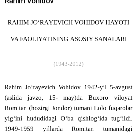
Rahim Vohidov
RAHIM JO‘RA
Y
EVI
CH
VOHIDOV HAYOTI
VA FAOLIYATINING
ASOSIY SANALARI
(1943-2012)
Rahim Jo‘rayevich Vohidov
1942-yil 5-avgust
(aslida javzo, 15- may)da Buxoro viloyat
R
omitan (hozirgi Jondor) tumani Lolo fuqarolar
yig‘ini hududidagi O‘ba qishlog‘ida tug‘ildi.
1949-1959 yillarda Romitan tumanidagi