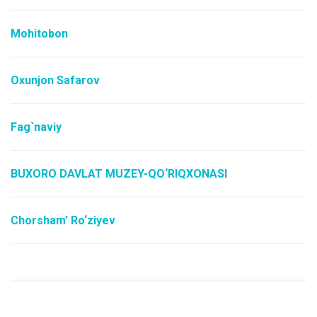
Mohitobon
Oxunjon Safarov
Fag`naviy
BUXORO DAVLAT MUZEY-QO‘RIQXONASI
Chorsham’ Ro‘ziyev