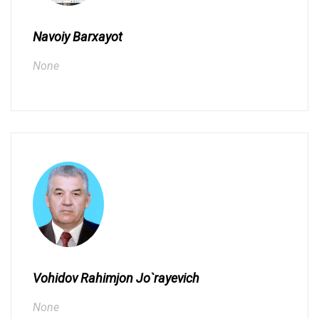
Navoiy Barxayot
None
Vohidov Rahimjon Jo`rayevich
None