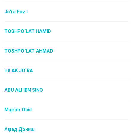
Jo'ra Fozil
TOSHPO`LAT HAMID
TOSHPO`LAT AHMAD
TILAK JO`RA
ABU ALI IBN SINO
Mujrim-Obid
Аҳмад Дониш