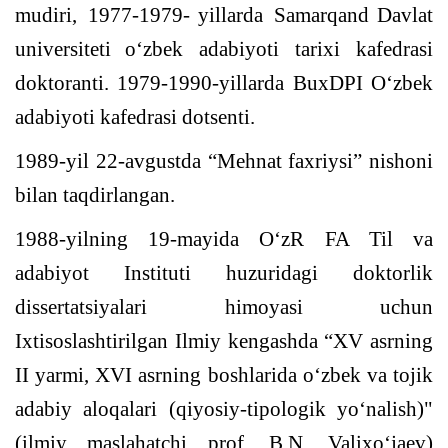
mudiri
,
1977-1979
-
yillarda
Samarqand
Davlat
universitet
i
o‘zbek adabiyoti tarixi kafedrasi
doktorant
i
. 1979-1990
-
yillarda BuxDPI O‘zbek
adabiyoti kafedrasi dotsenti.
1989-yil 22-avgustda “Mehnat faxriysi” nishoni
bilan taqdirlangan.
1988-yilning 19-mayida O‘zR FA Til va
adabiyot Instituti huzuridagi doktorlik
dissertatsiyalari himoyasi uchun
Ixtisoslashtirilgan Ilmiy kengashda “XV asrning
II yarmi, XVI asrning boshlarida o‘zbek va tojik
adabiy aloqalari (qiyosiy-tipologik yo‘nalish)"
(ilmiy maslahatchi prof. B.N. Valixo‘jaev)