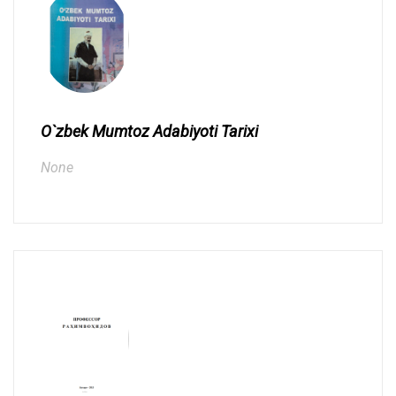
O`zbek Mumtoz Adabiyoti Tarixi
None