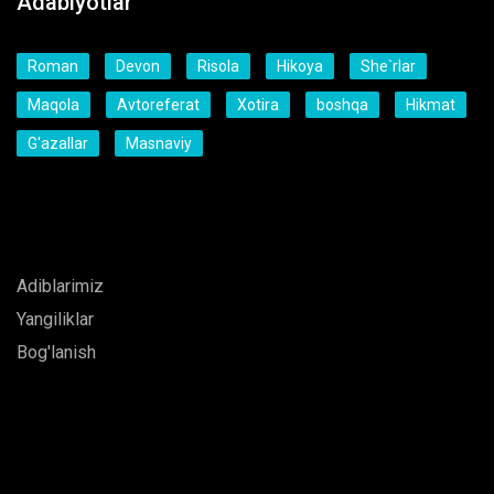
Adabiyotlar
Roman
Devon
Risola
Hikoya
She`rlar
Maqola
Avtoreferat
Xotira
boshqa
Hikmat
G'azallar
Masnaviy
Bosh sahifa
Adiblarimiz
Yangiliklar
Bog'lanish