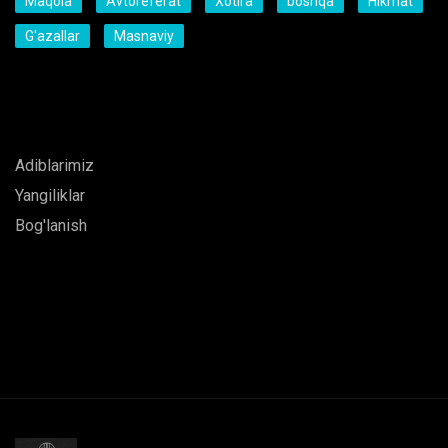
Maqola
Avtoreferat
Xotira
boshqa
Hikmat
G'azallar
Masnaviy
Bosh sahifa
Adiblarimiz
Yangiliklar
Bog'lanish