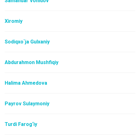
Samandar Vohidov
Xiromiy
Sodiqxo`ja Gulxaniy
Abdurahmon Mushfiqiy
Halima Ahmedova
Payrov Sulaymoniy
Turdi Farog‘iy