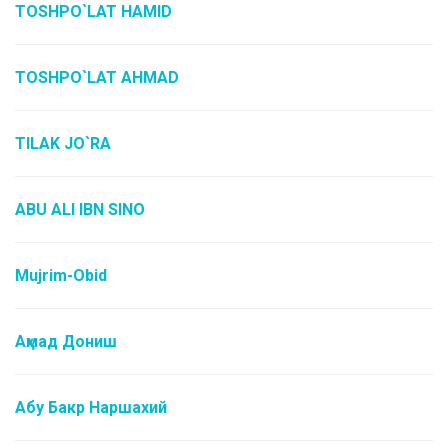
TOSHPO`LAT HAMID
TOSHPO`LAT AHMAD
TILAK JO`RA
ABU ALI IBN SINO
Mujrim-Obid
Аҳмад Дониш
Абу Бакр Наршахий