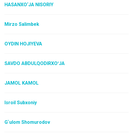
HASANXO‘JA NISORIY
Mirzo Salimbek
OYDIN HOJIYEVA
SAVDO ABDULQODIRXOʻJA
JAMOL KAMOL
Isroil Subxoniy
G`ulom Shomurodov