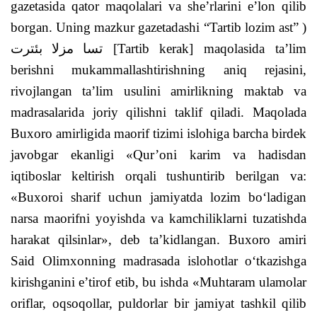
gazetasida qator maqolalari va she’rlarini e’lon qilib
borgan. Uning mazkur gazetadashi “Tartib lozim ast” )
بئترت
مزلا
تسا
[Tartib kerak] maqolasida ta’lim
berishni mukammallashtirishning aniq rejasini,
rivojlangan ta’lim usulini amirlikning maktab va
madrasalarida joriy qilishni taklif qiladi.
Maqolada
Buxoro amirligida maorif tizimi islohiga barcha birdek
javobgar ekanligi «Qur’oni karim va hadisdan
iqtiboslar keltirish orqali tushuntirib berilgan va:
«Buxoroi sharif uchun jamiyatda lozim bo‘ladigan
narsa maorifni yoyishda va kamchiliklarni tuzatishda
harakat qilsinlar», deb ta’kidlangan. Buxoro amiri
Said Olimxonning madrasada islohotlar o‘tkazishga
kirishganini e’tirof etib, bu ishda «Muhtaram ulamolar
oriflar, oqsoqollar, puldorlar bir jamiyat tashkil qilib