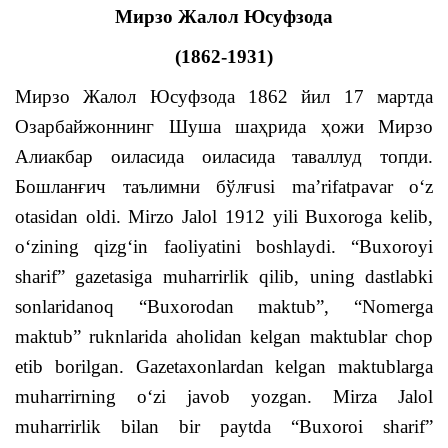
Мирзо Жалол Юсуфзода
(
1862-1931
)
Мирзо Жалол Юсуфзода 1862 йил 17 мартда
Озарбайжоннинг Шуша шаҳрида ҳожи Мирзо
Алиакбар оиласида оиласида таваллуд топди.
Бошланғич таълимни бўлғusi ma’rifatpavar o‘z
otasidan oldi.
Mirzo Jalol 1912 yili Buxoroga kelib,
o‘zining qizg‘in faoliyatini boshlaydi. “Buxoroyi
sharif” gazetasiga muharrirlik qilib, uning dastlabki
sonlaridanoq “Buxorodan maktub”, “Nomerga
maktub” ruknlarida aholidan kelgan maktublar chop
etib borilgan. Gazetaxonlardan kelgan maktublarga
muharrirning o‘zi javob yozgan. Mirza Jalol
muharrirlik bilan bir paytda “Buxoroi sharif”