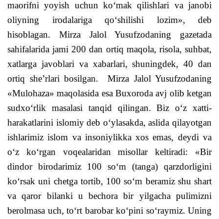
maorifni yoyish uchun ko‘mak qilishlari va janobi
oliyning irodalariga qo‘shilishi lozim», deb
hisoblagan.
Mirza Jalol Yusufzodaning gazetada
sahifalarida jami 200 dan ortiq maqola, risola, suhbat,
xatlarga javoblari va xabarlari, shuningdek, 40 dan
ortiq she’rlari bosilgan. Mirza Jalol Yusufzodaning
«Mulohaza» maqolasida esa Buxoroda avj olib ketgan
sudxo‘rlik masalasi tanqid qilingan. Biz o‘z xatti-
harakatlarini islomiy deb o‘ylasakda, aslida qilayotgan
ishlarimiz islom va insoniylikka xos emas, deydi va
o‘z ko‘rgan voqealaridan misollar keltiradi: «Bir
dindor birodarimiz 100 so‘m (tanga) qarzdorligini
ko‘rsak uni chetga tortib, 100 so‘m beramiz shu shart
va qaror bilanki u bechora bir yilgacha pulimizni
berolmasa uch, to‘rt barobar ko‘pini so‘raymiz.
Uning