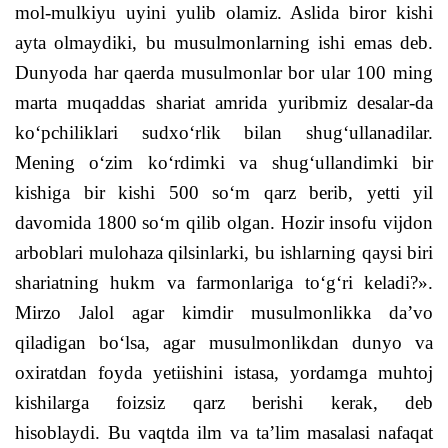
mol-mulkiyu uyini yulib olamiz. Aslida biror kishi
ayta olmaydiki, bu musulmonlarning ishi emas deb.
Dunyoda har qaerda musulmonlar bor ular 100 ming
marta muqaddas shariat amrida yuribmiz desalar-da
ko‘pchiliklari sudxo‘rlik bilan shug‘ullanadilar.
Mening o‘zim ko‘rdimki va shug‘ullandimki bir
kishiga bir kishi 500 so‘m qarz berib, yetti yil
davomida 1800 so‘m qilib olgan. Hozir insofu vijdon
arboblari mulohaza qilsinlarki, bu ishlarning qaysi biri
shariatning hukm va farmonlariga to‘g‘ri keladi?».
Mirzo Jalol agar kimdir musulmonlikka da’vo
qiladigan bo‘lsa, agar musulmonlikdan dunyo va
oxiratdan foyda yetiishini istasa, yordamga muhtoj
kishilarga foizsiz qarz berishi kerak, deb
hisoblaydi.
Bu vaqtda ilm va ta’lim masalasi nafaqat