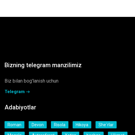
Bizning telegram manzilimiz
Biz bilan bog'lanish uchun
Telegram
Adabiyotlar
Roman
Devon
Risola
Hikoya
She`rlar