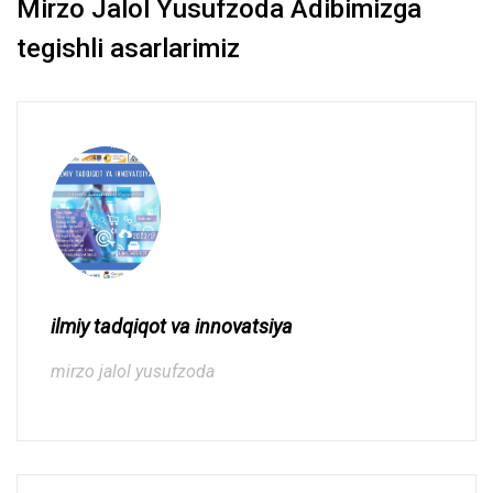
Mirzo Jalol Yusufzoda Adibimizga
tegishli asarlarimiz
ilmiy tadqiqot va innovatsiya
mirzo jalol yusufzoda