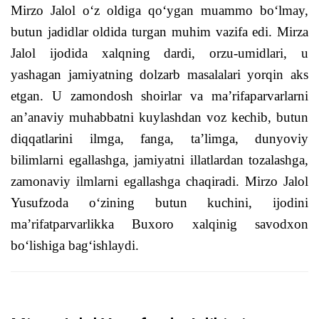
Mirzo Jalol o‘z oldiga qo‘ygan muammo bo‘lmay,
butun jadidlar oldida turgan muhim vazifa edi. Mirza
Jalol ijodida xalqning dardi, orzu-umidlari, u
yashagan jamiyatning dolzarb masalalari yorqin aks
etgan. U zamondosh shoirlar va ma’rifaparvarlarni
an’anaviy muhabbatni kuylashdan voz kechib, butun
diqqatlarini ilmga, fanga, ta’limga, dunyoviy
bilimlarni egallashga, jamiyatni illatlardan tozalashga,
zamonaviy ilmlarni egallashga chaqiradi. Mirzo Jalol
Yusufzoda o‘zining butun kuchini, ijodini
ma’rifatparvarlikka Buxoro xalqinig savodxon
bo‘lishiga bag‘ishlaydi.